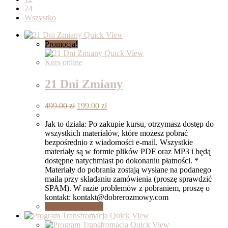
24
Wszystko
Quick View
Promocja!
Quick View
Kurs online
21 Dni Zmiany
Pierwotna
Aktualna
499.00
zł
199.00
zł
cena
cena
wynosiła:
wynosi:
Jak to działa: Po zakupie kursu, otrzymasz dostęp do
499.00 zł.
199.00 zł.
wszystkich materiałów, które możesz pobrać
bezpośrednio z wiadomości e-mail. Wszystkie
materiały są w formie plików PDF oraz MP3 i będą
dostępne natychmiast po dokonaniu płatności. *
Materiały do pobrania zostają wysłane na podanego
maila przy składaniu zamówienia (proszę sprawdzić
SPAM). W razie problemów z pobraniem, proszę o
kontakt: kontakt@dobrerozmowy.com
Dodaj do koszyka
Quick View
Quick View