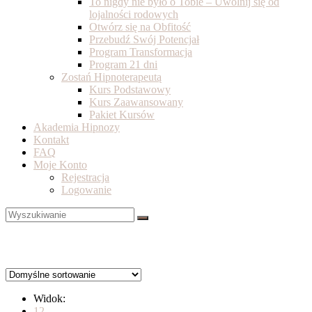
To nigdy nie było o Tobie – Uwolnij się od
lojalności rodowych
Otwórz się na Obfitość
Przebudź Swój Potencjał
Program Transformacja
Program 21 dni
Zostań Hipnoterapeutą
Kurs Podstawowy
Kurs Zaawansowany
Pakiet Kursów
Akademia Hipnozy
Kontakt
FAQ
Moje Konto
Rejestracja
Logowanie
Widok:
12