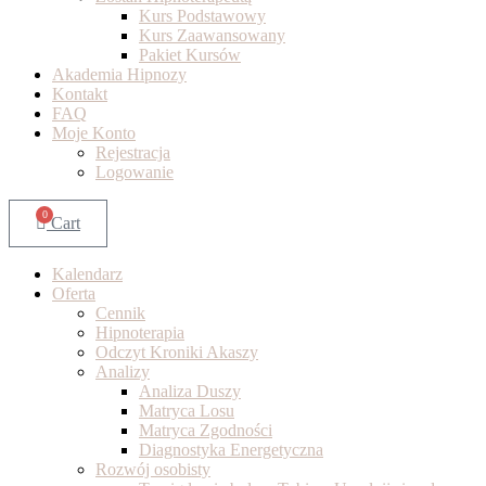
Kurs Podstawowy
Kurs Zaawansowany
Pakiet Kursów
Akademia Hipnozy
Kontakt
FAQ
Moje Konto
Rejestracja
Logowanie
0
Cart
Kalendarz
Oferta
Cennik
Hipnoterapia
Odczyt Kroniki Akaszy
Analizy
Analiza Duszy
Matryca Losu
Matryca Zgodności
Diagnostyka Energetyczna
Rozwój osobisty