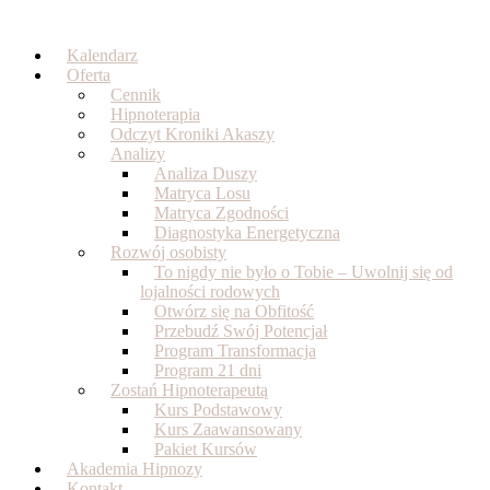
Skip
to
Kalendarz
content
Oferta
Cennik
Hipnoterapia
Odczyt Kroniki Akaszy
Analizy
Analiza Duszy
Matryca Losu
Matryca Zgodności
Diagnostyka Energetyczna
Rozwój osobisty
To nigdy nie było o Tobie – Uwolnij się od
lojalności rodowych
Otwórz się na Obfitość
Przebudź Swój Potencjał
Program Transformacja
Program 21 dni
Zostań Hipnoterapeutą
Kurs Podstawowy
Kurs Zaawansowany
Pakiet Kursów
Akademia Hipnozy
Kontakt