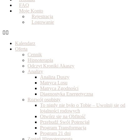
FAQ
Moje Konto
Rejestracja
Logowanie
Kalendarz
Oferta
Cennik
Hipnoterapia
Odczyt Kroniki Akaszy
Analizy
Analiza Duszy
Matryca Losu
Matryca Zgodności
Diagnostyka Energetyczna
Rozwój osobisty
To nigdy nie było o Tobie – Uwolnij się od
lojalności rodowych
Otwórz się na Obfitość
Przebudź Swój Potencjał
Program Transformacja
Program 21 dni
Zostań Hipnoterapeutą