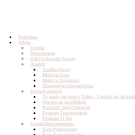
Skip
to
content
Kalendarz
Oferta
Cennik
Hipnoterapia
Odczyt Kroniki Akaszy
Analizy
Analiza Duszy
Matryca Losu
Matryca Zgodności
Diagnostyka Energetyczna
Rozwój osobisty
To nigdy nie było o Tobie – Uwolnij się od loj
Otwórz się na Obfitość
Przebudź Swój Potencjał
Program Transformacja
Program 21 dni
Zostań Hipnoterapeutą
Kurs Podstawowy
Kurs Zaawansowany