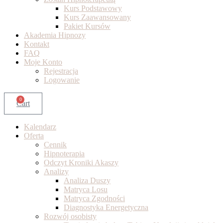
Kurs Podstawowy
Kurs Zaawansowany
Pakiet Kursów
Akademia Hipnozy
Kontakt
FAQ
Moje Konto
Rejestracja
Logowanie
0
Cart
Kalendarz
Oferta
Cennik
Hipnoterapia
Odczyt Kroniki Akaszy
Analizy
Analiza Duszy
Matryca Losu
Matryca Zgodności
Diagnostyka Energetyczna
Rozwój osobisty