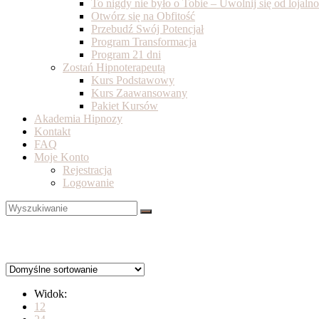
To nigdy nie było o Tobie – Uwolnij się od lojal
Otwórz się na Obfitość
Przebudź Swój Potencjał
Program Transformacja
Program 21 dni
Zostań Hipnoterapeutą
Kurs Podstawowy
Kurs Zaawansowany
Pakiet Kursów
Akademia Hipnozy
Kontakt
FAQ
Moje Konto
Rejestracja
Logowanie
Widok:
12