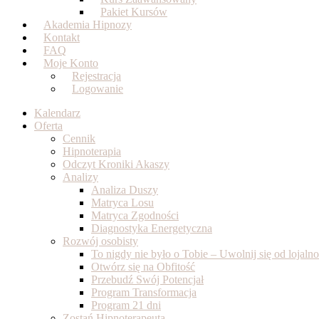
Pakiet Kursów
Akademia Hipnozy
Kontakt
FAQ
Moje Konto
Rejestracja
Logowanie
Kalendarz
Oferta
Cennik
Hipnoterapia
Odczyt Kroniki Akaszy
Analizy
Analiza Duszy
Matryca Losu
Matryca Zgodności
Diagnostyka Energetyczna
Rozwój osobisty
To nigdy nie było o Tobie – Uwolnij się od lojal
Otwórz się na Obfitość
Przebudź Swój Potencjał
Program Transformacja
Program 21 dni
Zostań Hipnoterapeutą