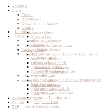
Skip
Kalendarz
to
Oferta
content
Cennik
Hipnoterapia
Odczyt Kroniki Akaszy
Analizy
Kalendarz
Analiza Duszy
Oferta
Matryca Losu
Cennik
Matryca Zgodności
Hipnoterapia
Diagnostyka Energetyczna
Odczyt Kroniki Akaszy
Rozwój osobisty
Analizy
To nigdy nie było o Tobie – Uwolnij się od
Analiza Duszy
lojalności rodowych
Matryca Losu
Otwórz się na Obfitość
Matryca Zgodności
Przebudź Swój Potencjał
Diagnostyka Energetyczna
Program Transformacja
Rozwój osobisty
Program 21 dni
To nigdy nie było o Tobie – Uwolnij się od
Zostań Hipnoterapeutą
lojalności rodowych
Kurs Podstawowy
Otwórz się na Obfitość
Kurs Zaawansowany
Przebudź Swój Potencjał
Pakiet Kursów
Program Transformacja
Akademia Hipnozy
Program 21 dni
Kontakt
Zostań Hipnoterapeutą
FAQ