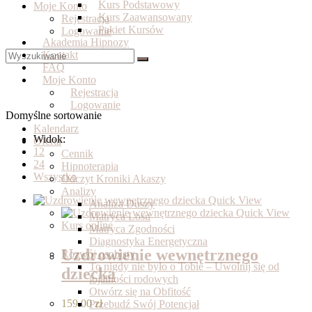
Kurs Podstawowy
Moje Konto
Kurs Zaawansowany
Rejestracja
Pakiet Kursów
Logowanie
Akademia Hipnozy
Kontakt
FAQ
Moje Konto
Rejestracja
Logowanie
Domyślne sortowanie
Kalendarz
Widok:
Oferta
12
Cennik
24
Hipnoterapia
Wszystko
Odczyt Kroniki Akaszy
Analizy
Quick View
Analiza Duszy
Quick View
Matryca Losu
Kurs online
Matryca Zgodności
Diagnostyka Energetyczna
Uzdrowienie wewnętrznego
Rozwój osobisty
To nigdy nie było o Tobie – Uwolnij się od
dziecka
lojalności rodowych
Otwórz się na Obfitość
159.00
zł
Przebudź Swój Potencjał