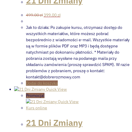
21 Dni Zmiany
Pierwotna
Aktualna
499.00
zł
399.00
zł
cena
cena
wynosiła:
wynosi:
Jak to działa: Po zakupie kursu, otrzymasz dostęp do
499.00 zł.
399.00 zł.
wszystkich materiałów, które możesz pobrać
bezpośrednio z wiadomości e-mail. Wszystkie materiały
są w formie plików PDF oraz MP3 i będą dostępne
natychmiast po dokonaniu płatności. * Materiały do
pobrania zostają wysłane na podanego maila przy
składaniu zamówienia (proszę sprawdzić SPAM). W razie
problemów z pobraniem, proszę o kontakt:
kontakt@dobrerozmowy.com
Dodaj do koszyka
Quick View
Promocja!
Quick View
Kurs online
21 Dni Zmiany