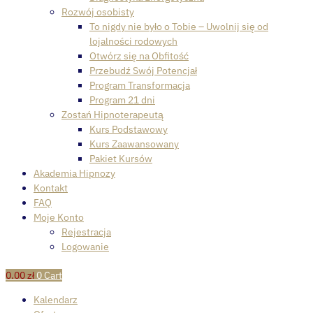
Rozwój osobisty
To nigdy nie było o Tobie – Uwolnij się od
lojalności rodowych
Otwórz się na Obfitość
Przebudź Swój Potencjał
Program Transformacja
Program 21 dni
Zostań Hipnoterapeutą
Kurs Podstawowy
Kurs Zaawansowany
Pakiet Kursów
Akademia Hipnozy
Kontakt
FAQ
Moje Konto
Rejestracja
Logowanie
0.00
zł
0
Cart
Kalendarz