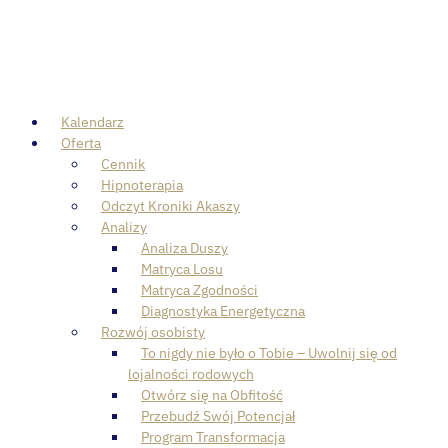
Skip
to
content
Kalendarz
Oferta
Cennik
Hipnoterapia
Odczyt Kroniki Akaszy
Analizy
Analiza Duszy
Matryca Losu
Matryca Zgodności
Diagnostyka Energetyczna
Rozwój osobisty
To nigdy nie było o Tobie – Uwolnij się od
lojalności rodowych
Otwórz się na Obfitość
Przebudź Swój Potencjał
Program Transformacja