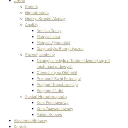
Oferta
Cennik
Hipnoterapia
Odczyt Kroniki Akaszy
Analizy
Analiza Duszy
Matryca Losu
Matryca Zgodności
Diagnostyka Energetyczna
Rozwój osobisty
To nigdy nie było o Tobie – Uwolnij się od
lojalności rodowych
Otwórz się na Obfitość
Przebudź Swój Potencjał
Program Transformacja
Program 21 dni
Zostań Hipnoterapeutą
Kurs Podstawowy
Kurs Zaawansowany
Pakiet Kursów
Akademia Hipnozy
Kontakt