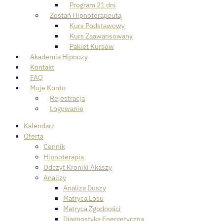
Program 21 dni
Zostań Hipnoterapeutą
Kurs Podstawowy
Kurs Zaawansowany
Pakiet Kursów
Akademia Hipnozy
Kontakt
FAQ
Moje Konto
Rejestracja
Logowanie
Kalendarz
Oferta
Cennik
Hipnoterapia
Odczyt Kroniki Akaszy
Analizy
Analiza Duszy
Matryca Losu
Matryca Zgodności
Diagnostyka Energetyczna