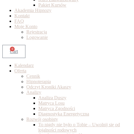
Pakiet Kursów
Akademia Hipnozy
Kontakt
FAQ
Moje Konto
Rejestracja
Logowanie
0
Cart
Kalendarz
Oferta
Cennik
Hipnoterapia
Odczyt Kroniki Akaszy
Analizy
Analiza Duszy
Matryca Losu
Matryca Zgodności
Diagnostyka Energetyczna
Rozwój osobisty
To nigdy nie było o Tobie – Uwolnij się od
lojalności rodowych