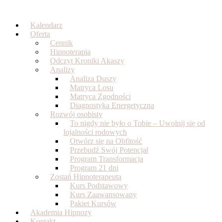
Skip
to
Kalendarz
content
Oferta
Cennik
Hipnoterapia
Odczyt Kroniki Akaszy
Analizy
Analiza Duszy
Matryca Losu
Matryca Zgodności
Diagnostyka Energetyczna
Rozwój osobisty
To nigdy nie było o Tobie – Uwolnij się od
lojalności rodowych
Otwórz się na Obfitość
Przebudź Swój Potencjał
Program Transformacja
Program 21 dni
Zostań Hipnoterapeutą
Kurs Podstawowy
Kurs Zaawansowany
Pakiet Kursów
Akademia Hipnozy
Kontakt