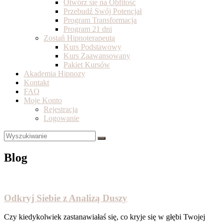
Otwórz się na Obfitość
Przebudź Swój Potencjał
Program Transformacja
Program 21 dni
Zostań Hipnoterapeutą
Kurs Podstawowy
Kurs Zaawansowany
Pakiet Kursów
Akademia Hipnozy
Kontakt
FAQ
Moje Konto
Rejestracja
Logowanie
Blog
Odkryj Siebie z Analizą Duszy
Czy kiedykolwiek zastanawiałaś się, co kryje się w głębi Twojej