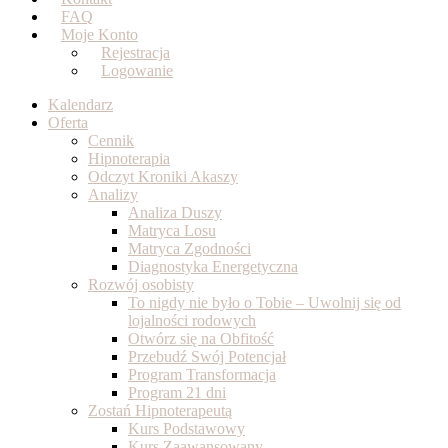
FAQ
Moje Konto
Rejestracja
Logowanie
Kalendarz
Oferta
Cennik
Hipnoterapia
Odczyt Kroniki Akaszy
Analizy
Analiza Duszy
Matryca Losu
Matryca Zgodności
Diagnostyka Energetyczna
Rozwój osobisty
To nigdy nie było o Tobie – Uwolnij się od
lojalności rodowych
Otwórz się na Obfitość
Przebudź Swój Potencjał
Program Transformacja
Program 21 dni
Zostań Hipnoterapeutą
Kurs Podstawowy
Kurs Zaawansowany