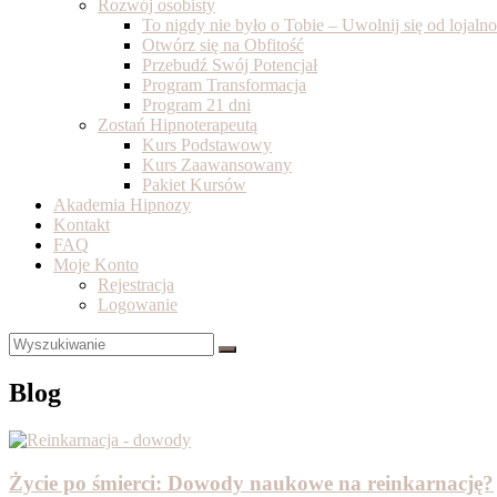
Rozwój osobisty
To nigdy nie było o Tobie – Uwolnij się od lojal
Otwórz się na Obfitość
Przebudź Swój Potencjał
Program Transformacja
Program 21 dni
Zostań Hipnoterapeutą
Kurs Podstawowy
Kurs Zaawansowany
Pakiet Kursów
Akademia Hipnozy
Kontakt
FAQ
Moje Konto
Rejestracja
Logowanie
Blog
Życie po śmierci: Dowody naukowe na reinkarnację?