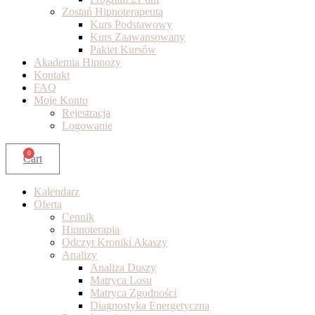
Zostań Hipnoterapeutą
Kurs Podstawowy
Kurs Zaawansowany
Pakiet Kursów
Akademia Hipnozy
Kontakt
FAQ
Moje Konto
Rejestracja
Logowanie
0
Cart
Kalendarz
Oferta
Cennik
Hipnoterapia
Odczyt Kroniki Akaszy
Analizy
Analiza Duszy
Matryca Losu
Matryca Zgodności
Diagnostyka Energetyczna