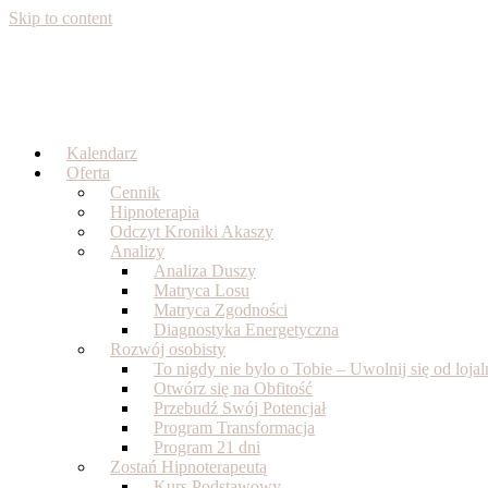
Skip to content
Kalendarz
Oferta
Cennik
Hipnoterapia
Odczyt Kroniki Akaszy
Analizy
Analiza Duszy
Matryca Losu
Matryca Zgodności
Diagnostyka Energetyczna
Rozwój osobisty
To nigdy nie było o Tobie – Uwolnij się od loj
Otwórz się na Obfitość
Przebudź Swój Potencjał
Program Transformacja
Program 21 dni
Zostań Hipnoterapeutą
Kurs Podstawowy