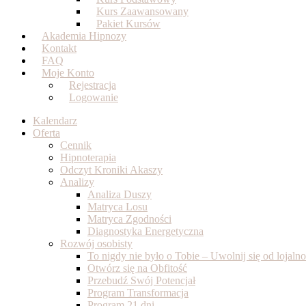
Kurs Zaawansowany
Pakiet Kursów
Akademia Hipnozy
Kontakt
FAQ
Moje Konto
Rejestracja
Logowanie
Kalendarz
Oferta
Cennik
Hipnoterapia
Odczyt Kroniki Akaszy
Analizy
Analiza Duszy
Matryca Losu
Matryca Zgodności
Diagnostyka Energetyczna
Rozwój osobisty
To nigdy nie było o Tobie – Uwolnij się od lojal
Otwórz się na Obfitość
Przebudź Swój Potencjał
Program Transformacja
Program 21 dni