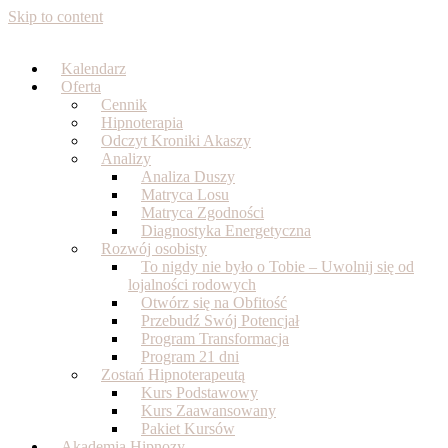
Skip to content
Kalendarz
Oferta
Cennik
Hipnoterapia
Odczyt Kroniki Akaszy
Analizy
Analiza Duszy
Matryca Losu
Matryca Zgodności
Diagnostyka Energetyczna
Rozwój osobisty
To nigdy nie było o Tobie – Uwolnij się od
lojalności rodowych
Otwórz się na Obfitość
Przebudź Swój Potencjał
Program Transformacja
Program 21 dni
Zostań Hipnoterapeutą
Kurs Podstawowy
Kurs Zaawansowany
Pakiet Kursów
Akademia Hipnozy