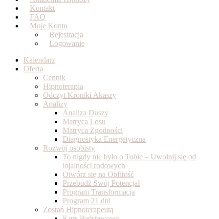
Kontakt
FAQ
Moje Konto
Rejestracja
Logowanie
Kalendarz
Oferta
Cennik
Hipnoterapia
Odczyt Kroniki Akaszy
Analizy
Analiza Duszy
Matryca Losu
Matryca Zgodności
Diagnostyka Energetyczna
Rozwój osobisty
To nigdy nie było o Tobie – Uwolnij się od
lojalności rodowych
Otwórz się na Obfitość
Przebudź Swój Potencjał
Program Transformacja
Program 21 dni
Zostań Hipnoterapeutą
Kurs Podstawowy