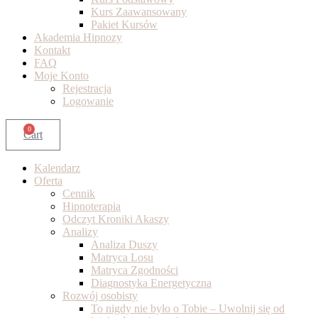
Kurs Zaawansowany
Pakiet Kursów
Akademia Hipnozy
Kontakt
FAQ
Moje Konto
Rejestracja
Logowanie
0
Cart
Kalendarz
Oferta
Cennik
Hipnoterapia
Odczyt Kroniki Akaszy
Analizy
Analiza Duszy
Matryca Losu
Matryca Zgodności
Diagnostyka Energetyczna
Rozwój osobisty
To nigdy nie było o Tobie – Uwolnij się od